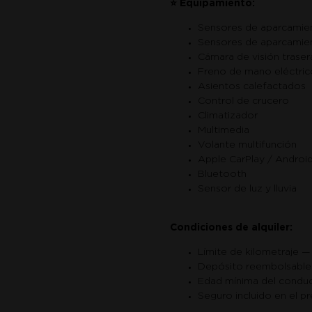
⭐ Equipamiento:
Sensores de aparcamie
Sensores de aparcamien
Cámara de visión traser
Freno de mano eléctric
Asientos calefactados
Control de crucero
Climatizador
Multimedia
Volante multifunción
Apple CarPlay / Androi
Bluetooth
Sensor de luz y lluvia
Condiciones de alquiler:
Límite de kilometraje —
Depósito reembolsabl
Edad mínima del condu
Seguro incluido en el pr