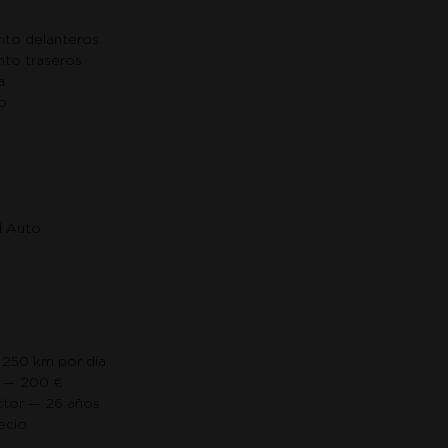
nto delanteros
to traseros
a
o
d Auto
 250 km por día
e — 200 €
ctor — 26 años
ecio