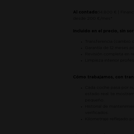
Al contado:
14.800 € | Financ
desde 200 €/mes*
Incluido en el precio, sin so
Transferencia (cambio 
Garantía de 12 meses po
Revisión completa en nu
Limpieza interior profes
Cómo trabajamos, con tran
Cada coche pasa por nue
estado real: te mostram
pequeño.
Historial de mantenimie
verificados.
Kilometraje reflejado po