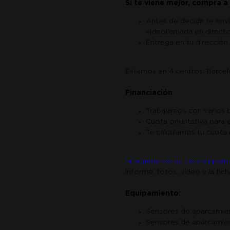
Si te viene mejor, compra a 
Antes de decidir te env
videollamada en directo
Entrega en tu dirección
Estamos en 4 centros: Barcelon
Financiación
Trabajamos con varios 
Cuota orientativa para
Te calculamos tu cuota 
Si quieres los datos completo
informe, fotos, vídeo y la fic
Equipamiento:
Sensores de aparcamie
Sensores de aparcamien