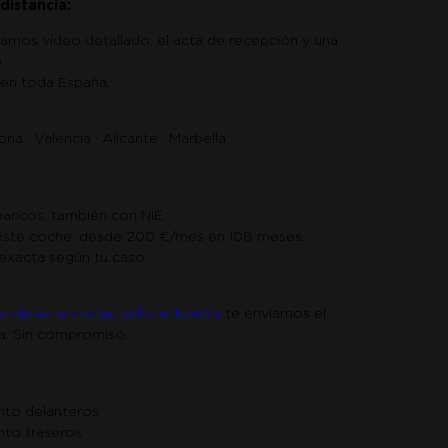
distancia:
iamos vídeo detallado, el acta de recepción y una
.
 en toda España.
a · Valencia · Alicante · Marbella.
bancos, también con NIE.
 este coche: desde 200 €/mes en 108 meses.
exacta según tu caso.
s de este coche, pulsa el botón:
te enviamos el
ha. Sin compromiso.
nto delanteros
to traseros