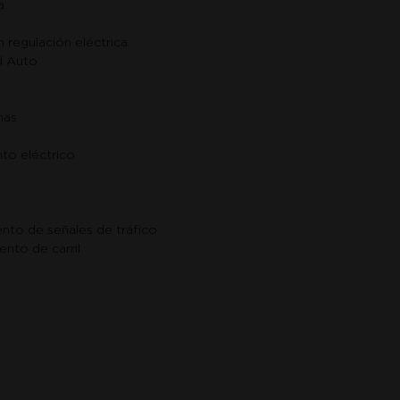
a
 regulación eléctrica
d Auto
nas
to eléctrico
nto de señales de tráfico
nto de carril