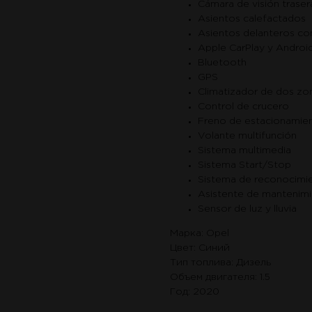
Cámara de visión traser
Asientos calefactados
Asientos delanteros con
Apple CarPlay y Androi
Bluetooth
GPS
Climatizador de dos zo
Control de crucero
Freno de estacionamien
Volante multifunción
Sistema multimedia
Sistema Start/Stop
Sistema de reconocimie
Asistente de mantenimie
Sensor de luz y lluvia
Марка: Opel
Цвет: Синий
Тип топлива: Дизель
Объем двигателя: 1.5
Год: 2020