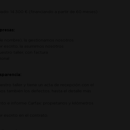
iado: 14.300 € (financiando a partir de 60 meses) ·
rpresas:
de nombre), la gestionamos nosotros
r escrito, la asumimos nosotros
estro taller, con factura
ional
sparencia:
stro taller y tiene un acta de recepción con el
os también los defectos, hasta el detalle más
nto e informe Carfax: propietarios y kilómetros
r escrito en el contrato.