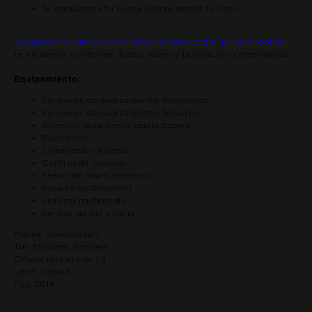
Te calculamos tu cuota exacta según tu caso.
Si quieres los datos completos de este coche, pulsa el botón:
te enviamos el informe, fotos, vídeo y la ficha. Sin compromiso.
Equipamiento:
Sensores de aparcamiento delanteros
Sensores de aparcamiento traseros
Asientos delanteros calefactables
Bluetooth
Climatizador bizona
Control de crucero
Freno de mano eléctrico
Volante multifunción
Sistema multimedia
Sensor de luz y lluvia
Марка: Volkswagen
Тип топлива: Бензин
Объем двигателя: 1.4
Цвет: Серый
Год: 2014